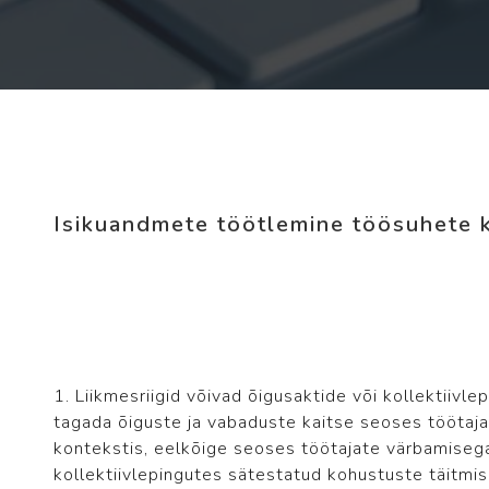
Isikuandmete töötlemine töösuhete 
1. Liikmesriigid võivad õigusaktide või kollektiivl
tagada õiguste ja vabaduste kaitse seoses töötaj
kontekstis, eelkõige seoses töötajate värbamisega
kollektiivlepingutes sätestatud kohustuste täitmis