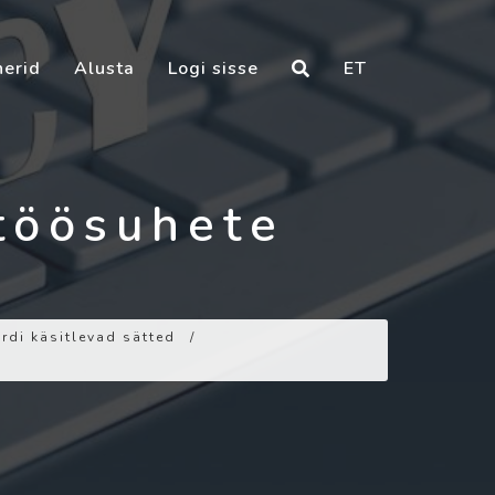
nerid
Alusta
Logi sisse
ET
töösuhete
rdi käsitlevad sätted
/