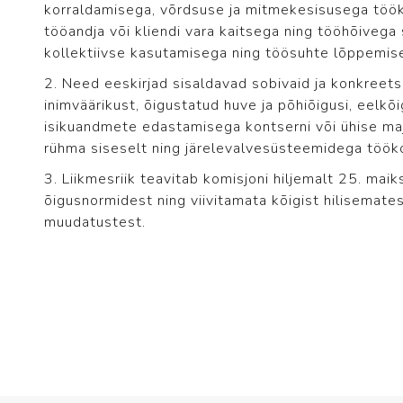
korraldamisega, võrdsuse ja mitmekesisusega tööko
tööandja või kliendi vara kaitsega ning tööhõivega s
kollektiivse kasutamisega ning töösuhte lõppemis
2. Need eeskirjad sisaldavad sobivaid ja konkreet
inimväärikust, õigustatud huve ja põhiõigusi, eelk
isikuandmete edastamisega kontserni või ühise m
rühma siseselt ning järelevalvesüsteemidega töök
3. Liikmesriik teavitab komisjoni hiljemalt 25. ma
õigusnormidest ning viivitamata kõigist hilisemat
muudatustest.