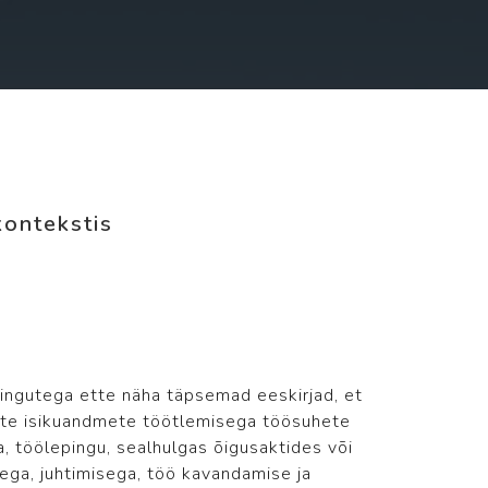
kontekstis
epingutega ette näha täpsemad eeskirjad, et
ate isikuandmete töötlemisega töösuhete
, töölepingu, sealhulgas õigusaktides või
ega, juhtimisega, töö kavandamise ja