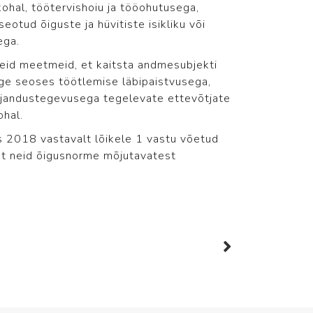
hal, töötervishoiu ja tööohutusega,
eotud õiguste ja hüvitiste isikliku või
ega.
seid meetmeid, et kaitsta andmesubjekti
õige seoses töötlemise läbipaistvusega,
ajandustegevusega tegelevate ettevõtjate
ohal.
iks 2018 vastavalt lõikele 1 vastu võetud
est neid õigusnorme mõjutavatest