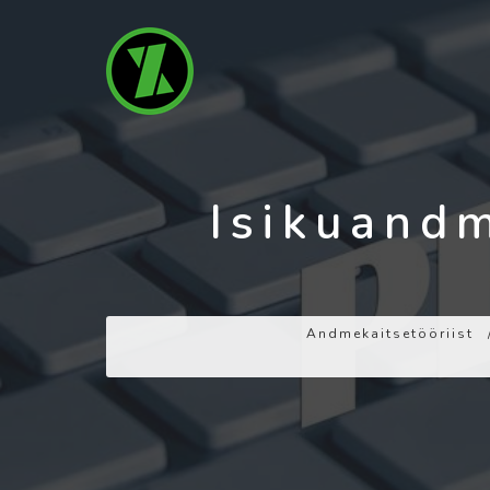
Isikuand
Andmekaitsetööriist