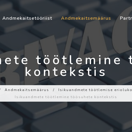
Andmekaitsetööriist
Andmekaitsemäärus
Part
mete töötlemine 
kontekstis
/
Andmekaitsemäärus
/
Isikuandmete töötlemise erioluko
Isikuandmete töötlemine töösuhete kontekstis