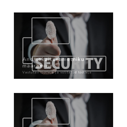
Andmekaitseametniku
määramine
Vastutav töötleja ja volitatud töötleja