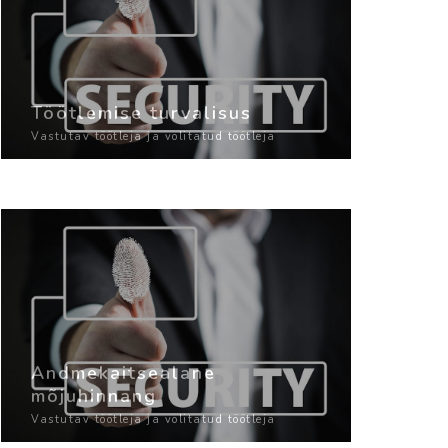
Töötlemise turvalisus
Vastutav töötleja ja volitatud töötleja
Andmekaitsealane
mõjuhinnang
Vastutav töötleja ja volitatud töötleja