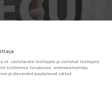
ötleja
nt. vastutavate töötlejate ja volitatud töötlejate
ete töötlemise turvalisuse, andmekaitsemõju
ise ja ülesanded puudutavad sätted.