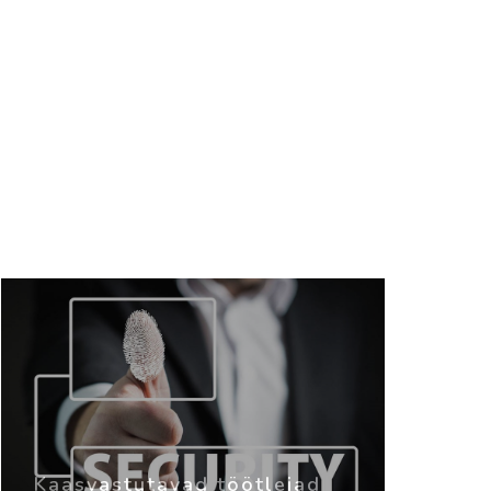
Kaasvastutavad töötlejad