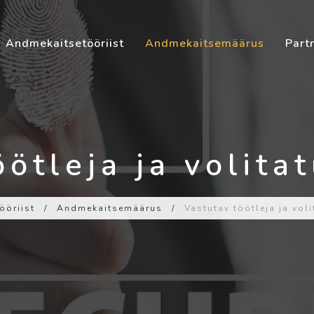
Andmekaitsetööriist
Andmekaitsemäärus
Part
ötleja ja volita
ööriist
/
Andmekaitsemäärus
/
Vastutav töötleja ja voli