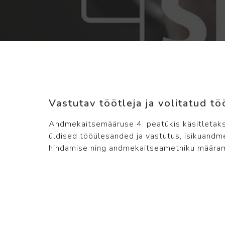
Vastutav töötleja ja volitatud tö
Andmekaitsemääruse 4. peatükis käsitletakse 
üldised tööülesanded ja vastutus, isikuandm
hindamise ning andmekaitseametniku määram