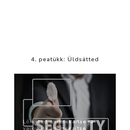
4. peatükk: Üldsätted
Lõimitud andmekaitse ja
vaikimisi andmekaitse