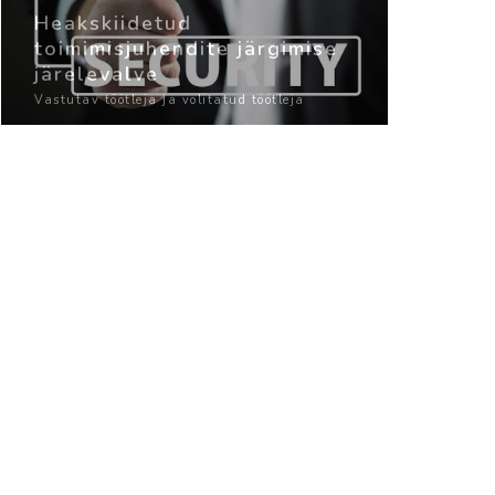
Heakskiidetud
toimimisjuhendite järgimise
järelevalve
Vastutav töötleja ja volitatud töötleja