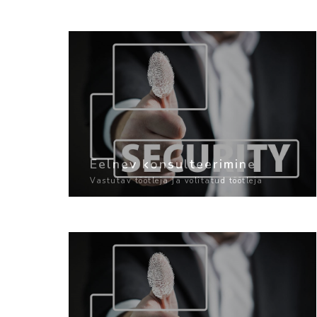
Eelnev konsulteerimine
Vastutav töötleja ja volitatud töötleja