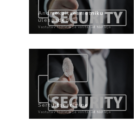
Andmekaitseametniku
ülesanded
Vastutav töötleja ja volitatud töötleja
Sertifitseerimine
Vastutav töötleja ja volitatud töötleja