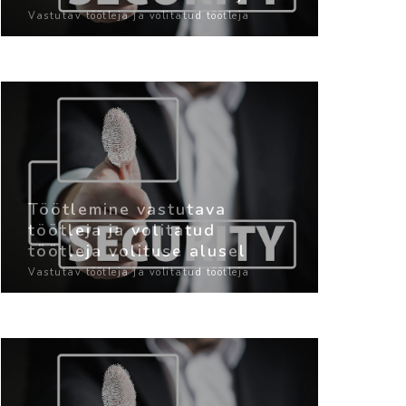
Vastutav töötleja ja volitatud töötleja
Töötlemine vastutava
töötleja ja volitatud
töötleja volituse alusel
Vastutav töötleja ja volitatud töötleja