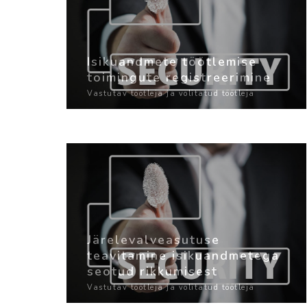
Isikuandmete töötlemise
toimingute registreerimine
Vastutav töötleja ja volitatud töötleja
Järelevalveasutuse
teavitamine isikuandmetega
seotud rikkumisest
Vastutav töötleja ja volitatud töötleja