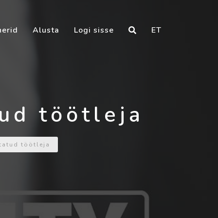
nerid
Alusta
Logi sisse
ET
tud töötleja
tatud töötleja