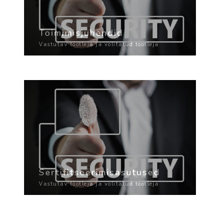
Toimimisjuhendid
Vastutav töötleja ja volitatud töötleja
Sertifitseerimisasutused
Vastutav töötleja ja volitatud töötleja