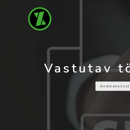
Vastutav tö
Andmekaitset