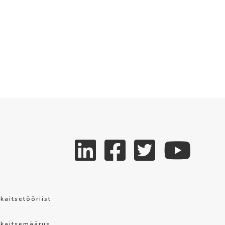
aitsetööriist
kaitsemäärus