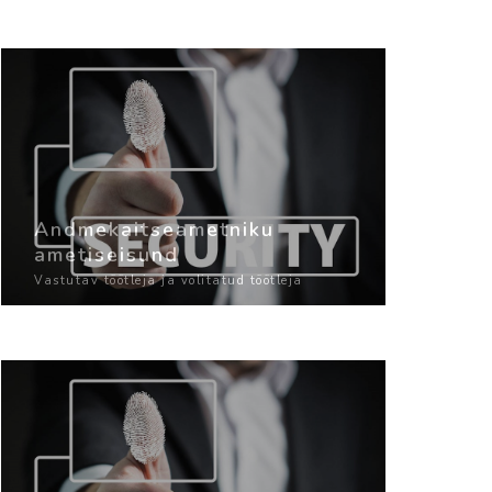
Andmekaitseametniku
ametiseisund
Vastutav töötleja ja volitatud töötleja