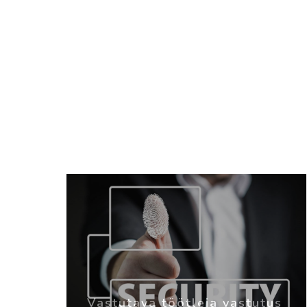
Vastutava töötleja vastutus