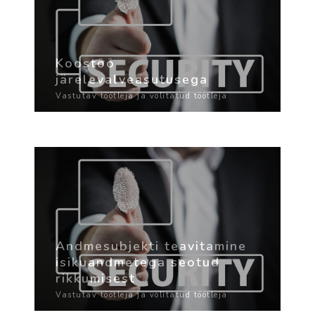
Koostöö
järelevalveasutusega
Vastutav töötleja ja volitatud töötleja
Andmesubjekti teavitamine
isikuandmetega seotud
rikkumisest
Vastutav töötleja ja volitatud töötleja