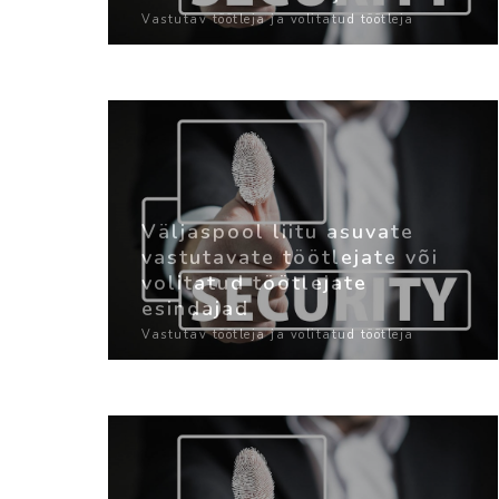
Vastutav töötleja ja volitatud töötleja
Väljaspool liitu asuvate
vastutavate töötlejate või
volitatud töötlejate
esindajad
Vastutav töötleja ja volitatud töötleja