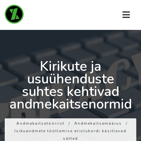
Kirikute ja
usuühenduste
suhtes kehtivad
andmekaitsenormid
Andmekaitsetööriist
/
Andmekaitsemäärus
/
Isikuandmete töötlemise eriolukordi käsitlevad
sätted