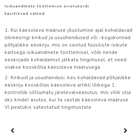
Isikuandmete töötlemise eriolukordi
käsitlevad sätted
1. Kui käesoleva määruse jõustumise ajal kohaldavad
liikmesriigi kirikud ja usuühendused või -kogukonnad
põhjalikke eeskirju, mis on seotud füüsiliste isikute
kaitsega isikuandmete töötlemisel, võib nende
eeskirjade kohaldamist jätkata tingimusel, et need
viiakse kooskõlla käesoleva määrusega.
2. Kirikuid ja usuühendusi, kes kohaldavad põhjalikke
eeskirju kooskõlas käesoleva artikli lõikega 1,
kontrollib sõltumatu järelevalveasutus, mis võib olla
üks kindel asutus, kui ta vastab käesoleva määruse
VI peatükis sätestatud tingimustele.