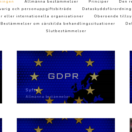
ningen
Allmänna bestämmelser
Principer
Den r
varig och personuppgiftsbiträde
Dataskyddsförordnin
r eller internationella organisationer
Oberoende tills
Bestämmelser om särskilda behandlingssituationer
De
Slutbestämmelser
Syfte
Allmänna bestämmelser