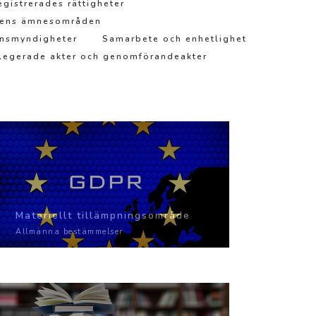
egistrerades rättigheter
gens ämnesområden
ynsmyndigheter
Samarbete och enhetlighet
legerade akter och genomförandeakter
Materiellt tillämpningsområde
Allmänna bestämmelser