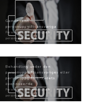
Gemensamt
personuppgiftsansvariga
Personuppgiftsansvarig och
personuppgiftsbiträde
Behandling under den
personuppgiftsansvariges eller
personuppgiftsbiträdets
överinseende
Personuppgiftsansvarig och
personuppgiftsbiträde