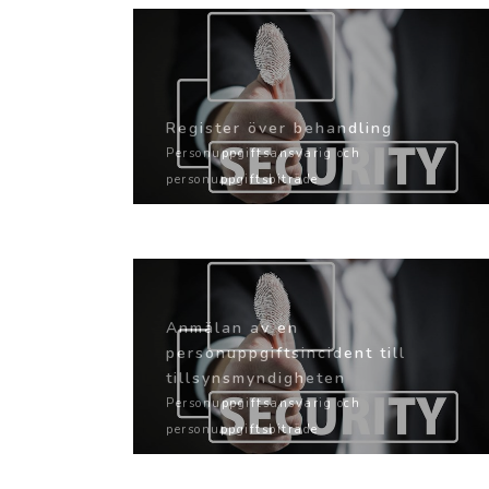
Register över behandling
Personuppgiftsansvarig och
personuppgiftsbiträde
Anmälan av en
personuppgiftsincident till
tillsynsmyndigheten
Personuppgiftsansvarig och
personuppgiftsbiträde