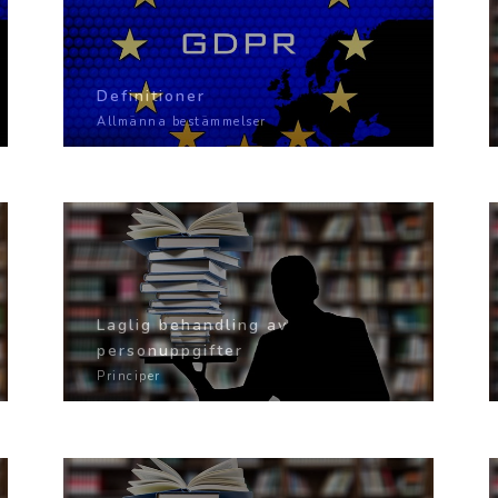
Definitioner
Allmänna bestämmelser
Laglig behandling av
personuppgifter
Principer