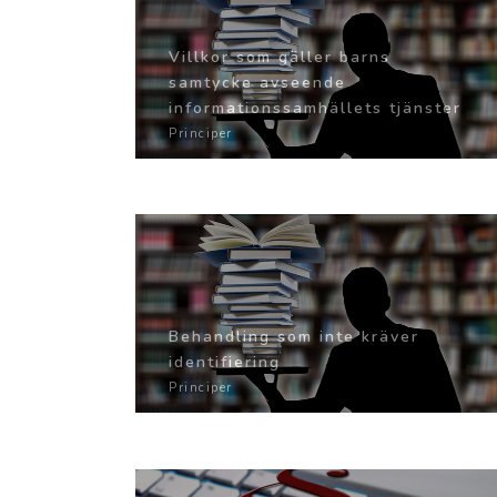
Villkor som gäller barns
samtycke avseende
informationssamhällets tjänster
Principer
Behandling som inte kräver
identifiering
Principer