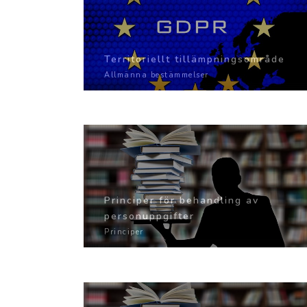
Territoriellt tillämpningsområde
Allmänna bestämmelser
Principer för behandling av
personuppgifter
Principer