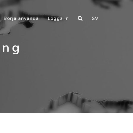
Börja använda
Logga in
SV
ing