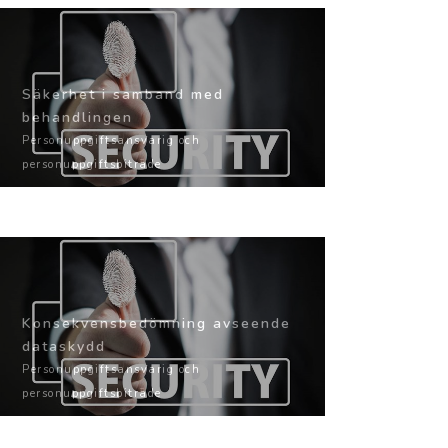
Säkerhet i samband med
behandlingen
Personuppgiftsansvarig och
personuppgiftsbiträde
Konsekvensbedömning avseende
dataskydd
Personuppgiftsansvarig och
personuppgiftsbiträde