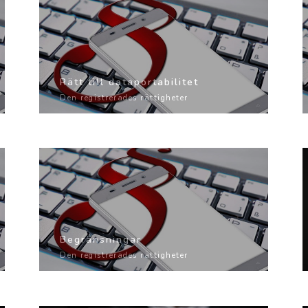
Rätt till dataportabilitet
Den registrerades rättigheter
Begränsningar
Den registrerades rättigheter