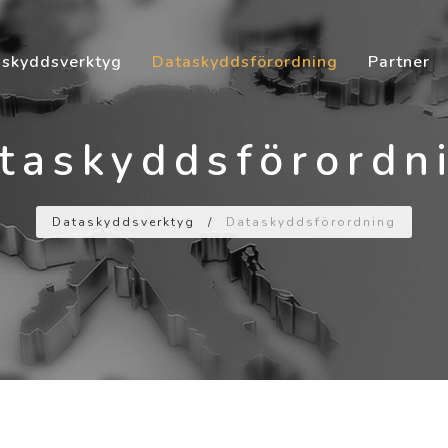
skyddsverktyg
Dataskyddsförordning
Partner
taskyddsförordn
Dataskyddsverktyg
/
Dataskyddsförordning