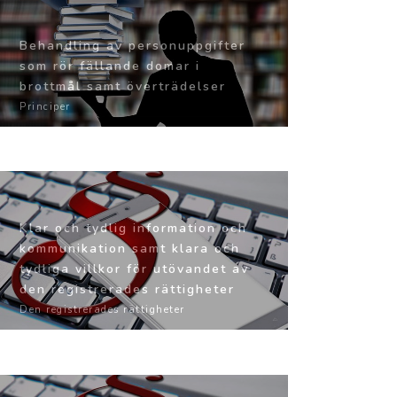
Behandling av personuppgifter
som rör fällande domar i
brottmål samt överträdelser
Principer
Klar och tydlig information och
kommunikation samt klara och
tydliga villkor för utövandet av
den registrerades rättigheter
Den registrerades rättigheter