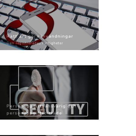
Rätt att göra invändningar
Den registrerades rättigheter
Personuppgiftsansvarig och
personuppgiftsbiträde