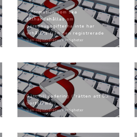
Information som ska
tillhandahållas om
personuppgifterna inte har
erhållits från den registrerade
Den registrerades rättigheter
Rätt till radering (”rätten att bli
bortglömd”)
Den registrerades rättigheter