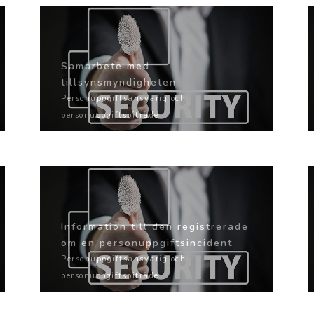
Samarbete med
tillsynsmyndigheten
Personuppgiftsansvarig och
personuppgiftsbiträde
Information till den registrerade
om en personuppgiftsincident
Personuppgiftsansvarig och
personuppgiftsbiträde