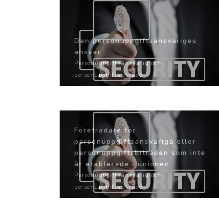
Den personuppgiftsansvariges
ansvar
Personuppgiftsansvarig och
personuppgiftsbiträde
Företrädare för
personuppgiftsansvariga eller
personuppgiftsbiträden som inte
är etablerade i unionen
Personuppgiftsansvarig och
personuppgiftsbiträde