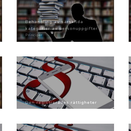
Behandling av särskilda
kategorier av personuppgifter
Principer
Den registrerades rättigheter