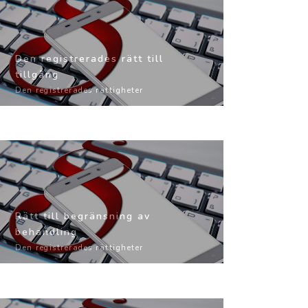
Den registrerades rätt till
tillgång
Den registrerades rättigheter
Rätt till begränsning av
behandling
Den registrerades rättigheter