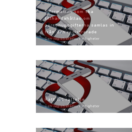
Information som ska
tillhandahållas om
personuppgifterna samlas in
från den registrerade
Den registrerades rättigheter
Rätt till rättelse
Den registrerades rättigheter