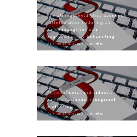
Anmälningsskyldighet avseende
rättelse eller radering av
personuppgifter och
begränsning av behandling
Den registrerades rättigheter
Automatiserat individuellt
beslutsfattande, inbegripet
profilering
Den registrerades rättigheter