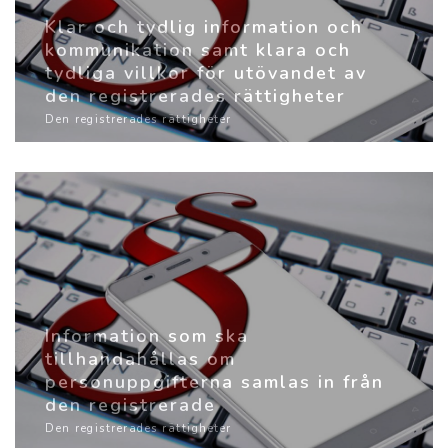
Klar och tydlig information och
kommunikation samt klara och
tydliga villkor för utövandet av
den registrerades rättigheter
Den registrerades rättigheter
Information som ska
tillhandahållas om
personuppgifterna samlas in från
den registrerade
Den registrerades rättigheter