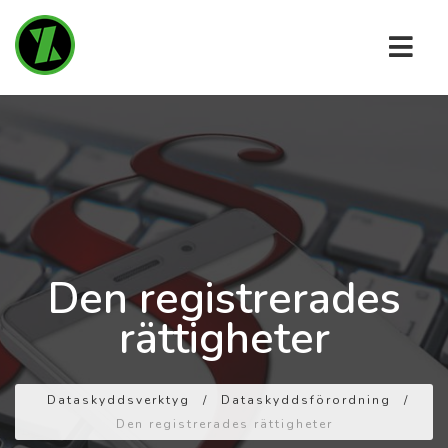
Den registrerades
rättigheter
Dataskyddsverktyg
/
Dataskyddsförordning
/
Den registrerades rättigheter