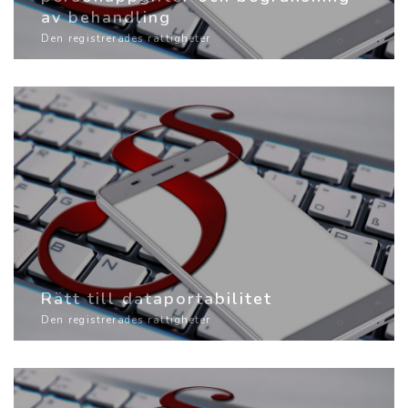
av behandling
Den registrerades rättigheter
Rätt till dataportabilitet
Den registrerades rättigheter