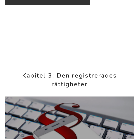
Kapitel 3: Den registrerades
rättigheter