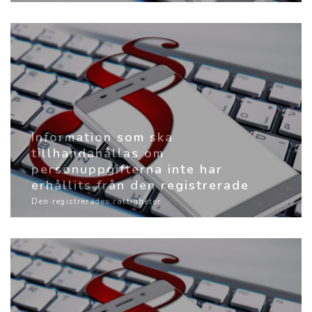
Information som ska
tillhandahållas om
personuppgifterna inte har
erhållits från den registrerade
Den registrerades rättigheter