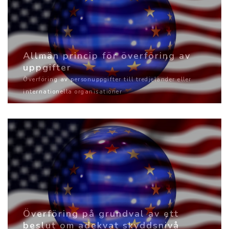
Allmän princip för överföring av
uppgifter
Överföring av personuppgifter till tredjeländer eller
internationella organisationer
Överföring på grundval av ett
beslut om adekvat skyddsnivå