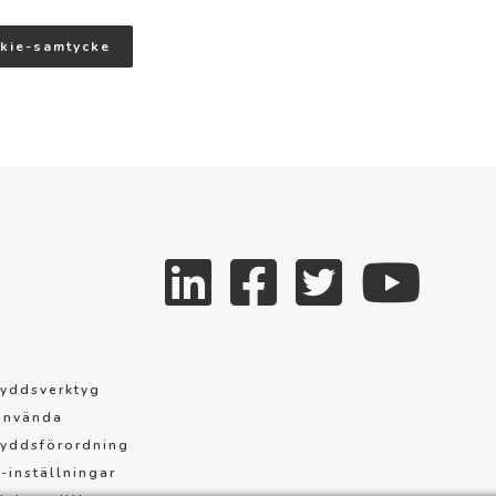
okie-samtycke
yddsverktyg
använda
yddsförordning
-inställningar