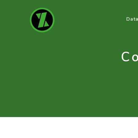
Data
C